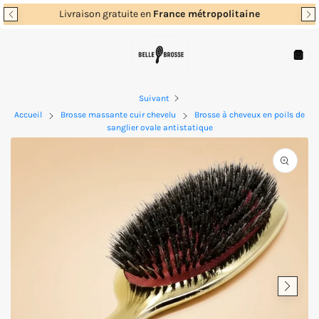
Passer
Livraison gratuite en
France métropolitaine
au
contenu
Navigation
Panie
Suivant
Accueil
Brosse massante cuir chevelu
Brosse à cheveux en poils de
sanglier ovale antistatique
Ouvrir
les
supports
multimé
en
vedette
dans
la
vue
de
la
galerie