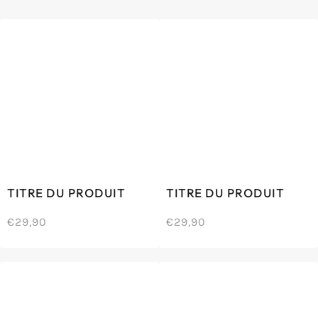
TITRE DU PRODUIT
TITRE DU PRODUIT
€29,90
€29,90
/
/
Prix
Prix
PRIX
PRIX
normal
normal
UNITAIRE
UNITAIRE