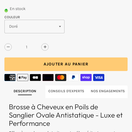
PRIX
normal
UNITAIRE
En stock
COULEUR
Réduire
Augmenter
la
la
quantité
quantité
AJOUTER AU PANIER
de
de
Brosse
Brosse
à
à
cheveux
cheveux
en
en
poils
poils
DESCRIPTION
CONSEILS D'EXPERTS
NOS ENGAGEMENTS
de
de
sanglier
sanglier
Brosse à Cheveux en Poils de
ovale
ovale
antistatique
antistatique
Sanglier Ovale Antistatique - Luxe et
Performance