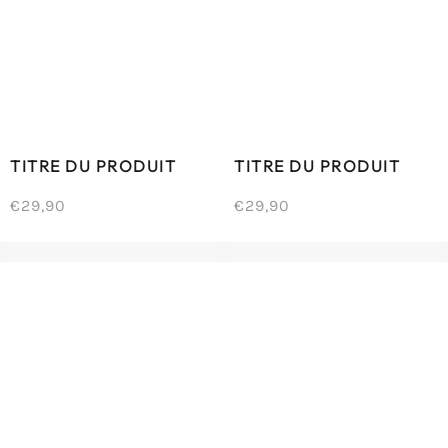
TITRE DU PRODUIT
TITRE DU PRODUIT
€29,90
€29,90
/
/
Prix
Prix
PRIX
PRIX
normal
normal
UNITAIRE
UNITAIRE