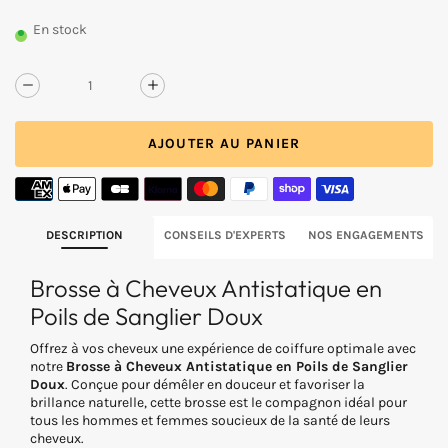
PRIX
normal
UNITAIRE
En stock
NOIR
Réduire
Augmenter
la
la
quantité
quantité
AJOUTER AU PANIER
de
de
Brosse
Brosse
à
à
cheveux
cheveux
antistatique
antistatique
en
en
DESCRIPTION
CONSEILS D'EXPERTS
NOS ENGAGEMENTS
poils
poils
de
de
Brosse à Cheveux Antistatique en
sanglier
sanglier
doux
doux
Poils de Sanglier Doux
Offrez à vos cheveux une expérience de coiffure optimale avec
notre
Brosse à Cheveux Antistatique en Poils de Sanglier
Doux
. Conçue pour démêler en douceur et favoriser la
brillance naturelle, cette brosse est le compagnon idéal pour
tous les hommes et femmes soucieux de la santé de leurs
cheveux.