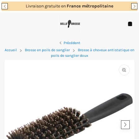
Passer
Livraison gratuite en
France métropolitaine
au
contenu
Navigation
Panie
Précédent
Accueil
Brosse en poils de sanglier
Brosse à cheveux antistatique en
poils de sanglier doux
Ouvrir
les
supports
multimé
en
vedette
dans
la
vue
de
la
galerie