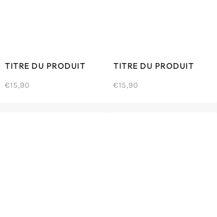
TITRE DU PRODUIT
TITRE DU PRODUIT
€15,90
€15,90
/
/
Prix
Prix
PRIX
PRIX
normal
normal
UNITAIRE
UNITAIRE