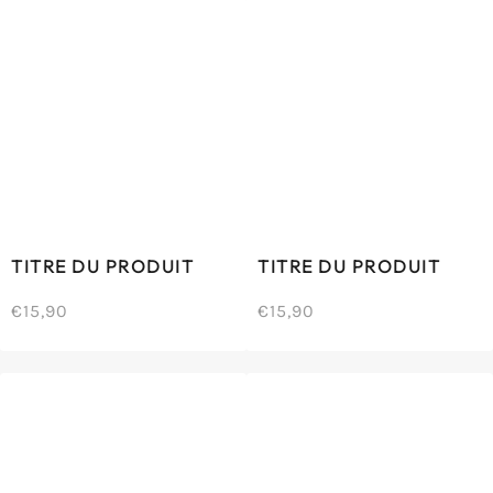
TITRE DU PRODUIT
TITRE DU PRODUIT
€15,90
€15,90
/
/
Prix
Prix
PRIX
PRIX
normal
normal
UNITAIRE
UNITAIRE