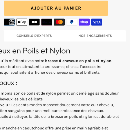
galerie
AJOUTER AU PANIER
nter
té
CONSEILS D'EXPERTS
NOS ENGAGEMENTS
ux en Poils et Nylon
x
qu'ils méritent avec notre
brosse à cheveux en poils et nylon
.
r tout en stimulant la croissance, elle est l’accessoire
 qui souhaitent afficher des cheveux sains et brillants.
paux :
mbinaison de poils et de nylon permet un démêlage sans douleur
heveux les plus délicats.
velu :
Les dents rondes massent doucement votre cuir chevelu,
lation sanguine pour une meilleure croissance des cheveux.
cile à nettoyer, la tête de la brosse en poils et nylon est durable et
 manche en caoutchouc offre une prise en main agréable et