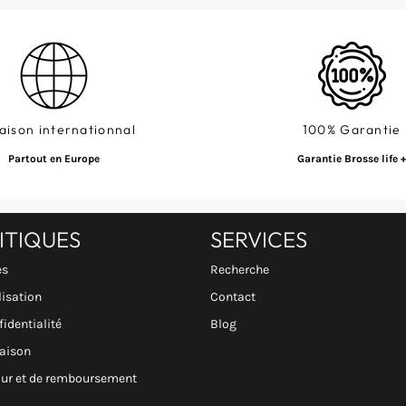
aison internationnal
100% Garantie
Partout en Europe
Garantie Brosse life 
ITIQUES
SERVICES
es
Recherche
lisation
Contact
fidentialité
Blog
raison
tour et de remboursement