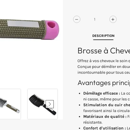
la
galerie
Réduire
Augme
la
la
quantité
quanti
DESCRIPTION
de
de
Brosse
Brosse
Brosse à Cheve
à
à
cheveux
cheveu
Offrez à vos cheveux le soin 
en
en
Conçue pour démêler en douceu
poils
poils
incontournable pour tous ceux
et
et
nylon
nylon
Avantages princi
Démêlage efficace :
La co
ni casse, même pour les c
Stimulation du cuir che
favorisant ainsi la circu
Matériaux de qualité :
Fa
résistante.
Confort d'utilisation :
Le