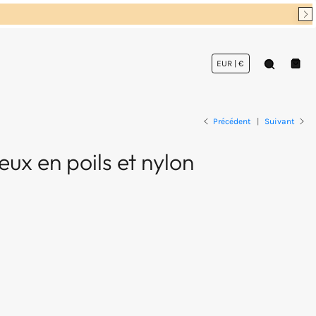
Recherch
Panie
Précédent
|
Suivant
ux en poils et nylon
Ouvrir
1
des
supports
multimédi
dans
la
vue
de
la