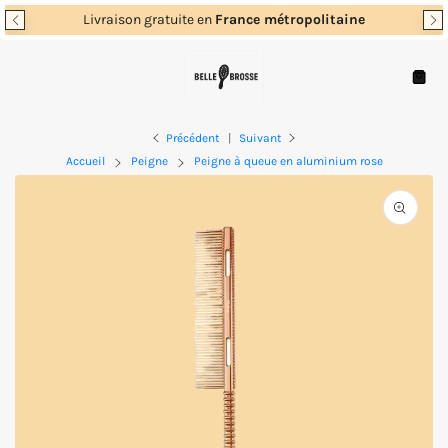
Passer
Livraison gratuite en
France métropolitaine
au
contenu
Navigation
Panie
Précédent
|
Suivant
Accueil
Peigne
Peigne à queue en aluminium rose
Ouvrir
les
supports
multimé
en
vedette
dans
la
vue
de
la
galerie