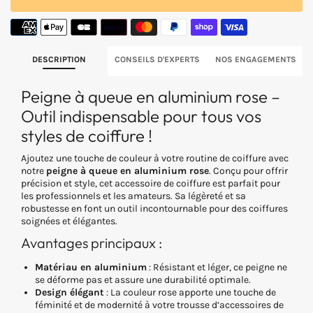
Peigne
Peigne
à
à
queue
queue
en
en
aluminium
aluminium
DESCRIPTION
CONSEILS D'EXPERTS
NOS ENGAGEMENTS
rose
rose
Peigne à queue en aluminium rose –
Outil indispensable pour tous vos
styles de coiffure !
Ajoutez une touche de couleur à votre routine de coiffure avec
notre
peigne à queue en aluminium rose
. Conçu pour offrir
précision et style, cet accessoire de coiffure est parfait pour
les professionnels et les amateurs. Sa légèreté et sa
robustesse en font un outil incontournable pour des coiffures
soignées et élégantes.
Avantages principaux :
Matériau en aluminium
: Résistant et léger, ce peigne ne
se déforme pas et assure une durabilité optimale.
Design élégant
: La couleur rose apporte une touche de
féminité et de modernité à votre trousse d’accessoires de