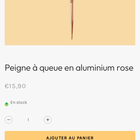
Peigne à queue en aluminium rose
€15,90
/
Prix
PRIX
normal
UNITAIRE
En stock
OR
ROSE
Réduire
Augmenter
la
la
quantité
quantité
AJOUTER AU PANIER
de
de