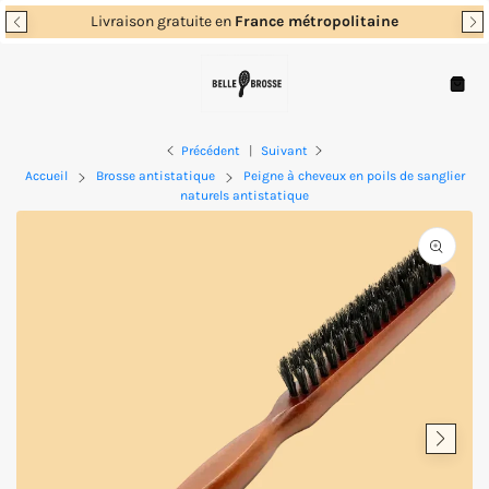
Passer
Livraison gratuite en
France métropolitaine
au
contenu
Navigation
Panie
Précédent
|
Suivant
Accueil
Brosse antistatique
Peigne à cheveux en poils de sanglier
naturels antistatique
Ouvrir
les
supports
multimé
en
vedette
dans
la
vue
de
la
galerie