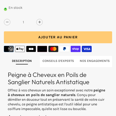
PRIX
normal
UNITAIRE
En stock
BOIS
Réduire
Augmenter
la
la
quantité
quantité
AJOUTER AU PANIER
de
de
Peigne
Peigne
à
à
cheveux
cheveux
en
en
poils
poils
DESCRIPTION
CONSEILS D'EXPERTS
NOS ENGAGEMENTS
de
de
sanglier
sanglier
Peigne à Cheveux en Poils de
naturels
naturels
antistatique
antistatique
Sanglier Naturels Antistatique
Offrez à vos cheveux un soin exceptionnel avec notre
peigne
à cheveux en poils de sanglier naturels
. Conçu pour
démêler en douceur tout en préservant la santé de votre cuir
chevelu, ce peigne antistatique est l'outil idéal pour une
coiffure impeccable, qu'elle soit lisse ou bouclée.