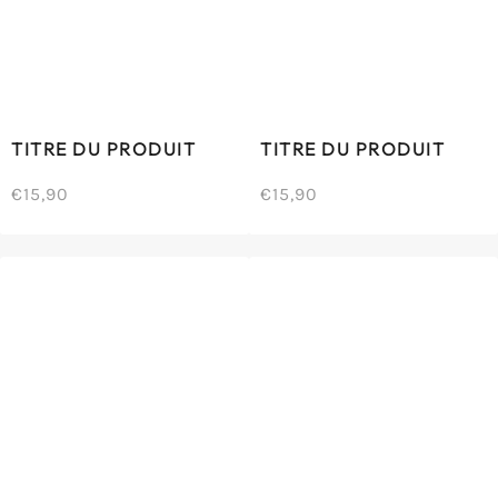
TITRE DU PRODUIT
TITRE DU PRODUIT
€15,90
€15,90
/
/
Prix
Prix
PRIX
PRIX
normal
normal
UNITAIRE
UNITAIRE