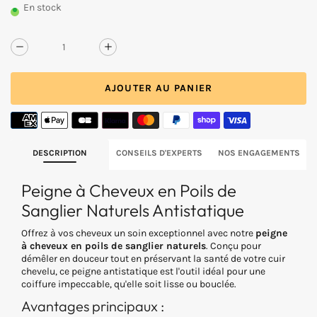
UNITAIRE
En stock
BOIS
Réduire
Augmenter
la
la
quantité
quantité
AJOUTER AU PANIER
de
de
Peigne
Peigne
à
à
cheveux
cheveux
en
en
poils
poils
DESCRIPTION
CONSEILS D'EXPERTS
NOS ENGAGEMENTS
de
de
sanglier
sanglier
Peigne à Cheveux en Poils de
naturels
naturels
antistatique
antistatique
Sanglier Naturels Antistatique
Offrez à vos cheveux un soin exceptionnel avec notre
peigne
à cheveux en poils de sanglier naturels
. Conçu pour
démêler en douceur tout en préservant la santé de votre cuir
chevelu, ce peigne antistatique est l'outil idéal pour une
coiffure impeccable, qu'elle soit lisse ou bouclée.
Avantages principaux :