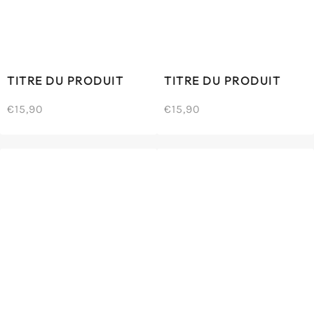
TITRE DU PRODUIT
TITRE DU PRODUIT
€15,90
€15,90
/
/
Prix
Prix
PRIX
PRIX
normal
normal
UNITAIRE
UNITAIRE