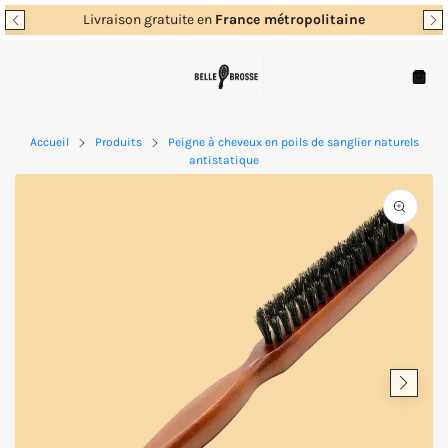
Passer
Livraison gratuite en
France métropolitaine
au
contenu
Navigation
Panie
Accueil
Produits
Peigne à cheveux en poils de sanglier naturels
antistatique
Ouvrir
les
supports
multimé
en
vedette
dans
la
vue
de
la
galerie